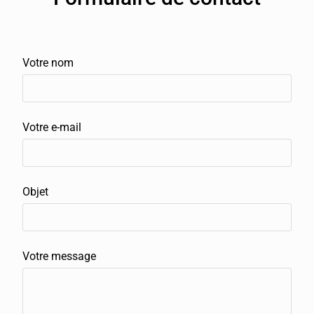
V
Votre nom
e
u
i
Votre e-mail
l
l
e
Objet
z
l
a
Votre message
i
s