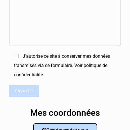
s
e
r
c
e
c
J’autorise ce site à conserver mes données
h
transmises via ce formulaire. Voir politique de
a
confidentialité.
m
p
v
i
Mes coordonnées
d
e